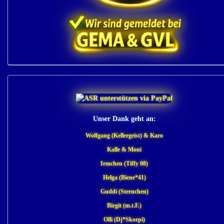
Unser Dank geht an:
Wolfgang (Kellergeist) & Karo
Kalle & Moni
Irmchen (Tiffy 08)
Helga (Biene*41)
Guddi (Sternchen)
Birgit (m.t.F.)
Olli (Dj*Skorpi)