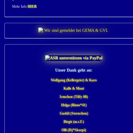
Mehr Info
HIER
Unser Dank geht an:
Wolfgang (Kellergeist) & Karo
Kalle & Moni
Irmchen (Tiffy 08)
Helga (Biene*41)
Guddi (Sternchen)
Birgit (m.t.F.)
Olli (Dj*Skorpi)