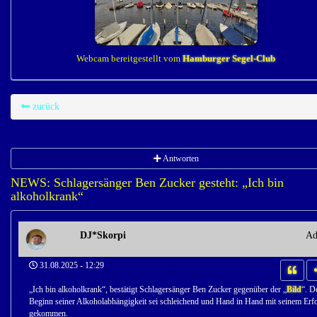
Webcam bereitgestellt vom
Hamburger Segel-Club
zurück
Antworten
NEWS: Schlagersänger Ben Zucker gesteht: „Ich bin
alkoholkrank“
DJ*Skorpi
Ad
31.08.2025 - 12:29
„Ich bin alkoholkrank“, bestätigt Schlagersänger Ben Zucker gegenüber der „
Bild
“. D
Beginn seiner Alkoholabhängigkeit sei schleichend und Hand in Hand mit seinem Erf
gekommen.