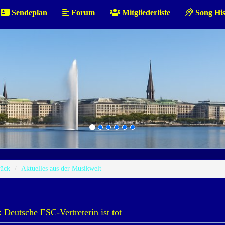
Sendeplan
Forum
Mitgliederliste
Song His
ück
Aktuelles aus der Musikwelt
Deutsche ESC-Vertreterin ist tot