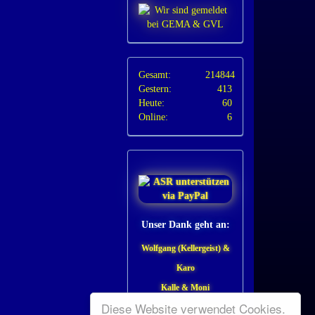
Gesamt:
214844
Gestern:
413
Heute:
60
Online:
6
Unser Dank geht an:
Wolfgang (Kellergeist) &
Karo
Kalle & Moni
Diese Website verwendet Cookies.
Irmchen (Tiffy 08)