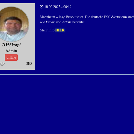
18.09.2025 - 00:12
Mannheim – Inge Brück ist tot. Die deutsche ESC-Vertreterin starb
wie
Eurovision Artists
berichtet.
Mehr Info
HIER
DJ*Skorpi
Admin
offline
äge:
382