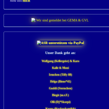
Mehr Info
HIER
Unser Dank geht an:
Wolfgang (Kellergeist) & Karo
Kalle & Moni
Irmchen (Tiffy 08)
Helga (Biene*41)
Guddi (Sternchen)
Birgit (m.t.F.)
Olli (Dj*Skorpi)
Keany (Kuckucksmilch)