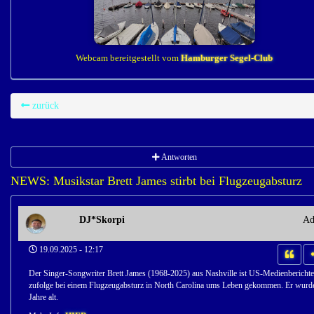
Webcam bereitgestellt vom
Hamburger Segel-Club
zurück
Antworten
NEWS: Musikstar Brett James stirbt bei Flugzeugabsturz
DJ*Skorpi
Ad
19.09.2025 - 12:17
Der Singer-Songwriter Brett James (1968-2025) aus Nashville ist US-Medienbericht
zufolge bei einem Flugzeugabsturz in North Carolina ums Leben gekommen. Er wurd
Jahre alt.