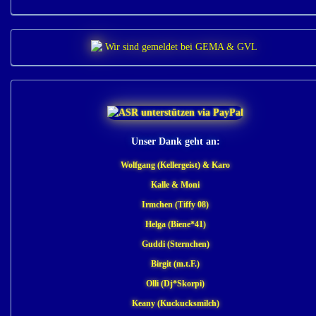
Unser Dank geht an:
Wolfgang (Kellergeist) & Karo
Kalle & Moni
Irmchen (Tiffy 08)
Helga (Biene*41)
Guddi (Sternchen)
Birgit (m.t.F.)
Olli (Dj*Skorpi)
Keany (Kuckucksmilch)