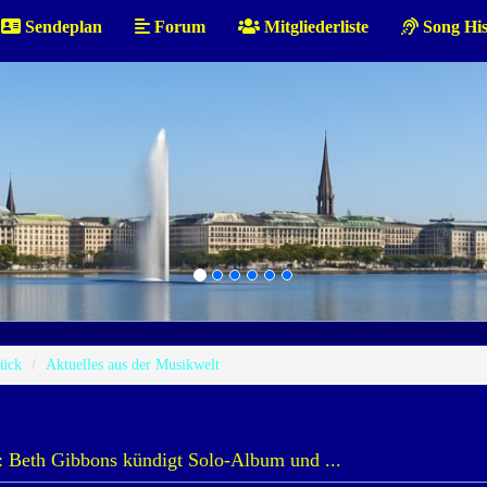
Sendeplan
Forum
Mitgliederliste
Song His
ück
Aktuelles aus der Musikwelt
Beth Gibbons kündigt Solo-Album und ...