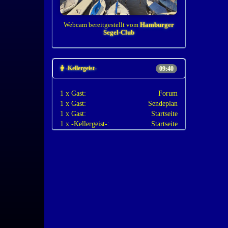
Webcam bereitgestellt vom
Hamburger
Segel-Club
-Kellergeist-
09:40
1 x Gast:
Forum
1 x Gast:
Sendeplan
1 x Gast:
Startseite
1 x -Kellergeist-:
Startseite