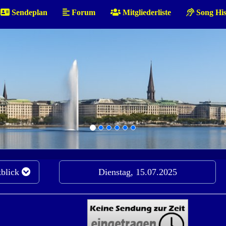
Sendeplan
Forum
Mitgliederliste
Song His
blick
Dienstag, 15.07.2025