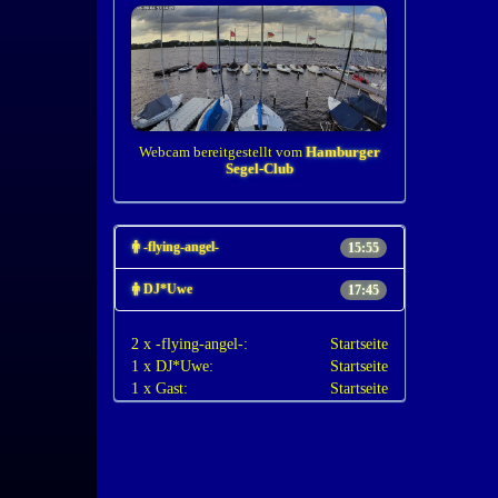
Webcam bereitgestellt vom
Hamburger
Segel-Club
-flying-angel-
15:55
DJ*Uwe
17:45
2 x -flying-angel-:
Startseite
1 x DJ*Uwe:
Startseite
1 x Gast:
Startseite