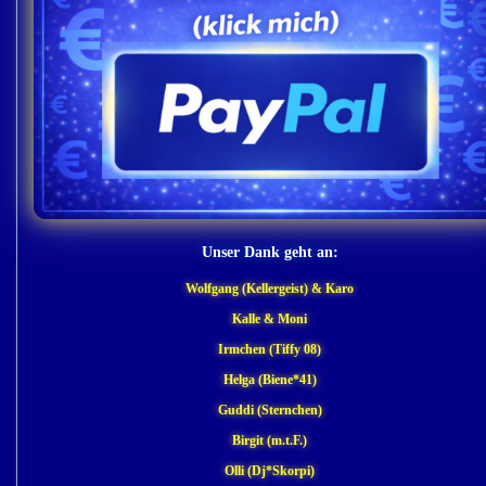
Unser Dank geht an:
Wolfgang (Kellergeist) & Karo
Kalle & Moni
Irmchen (Tiffy 08)
Helga (Biene*41)
Guddi (Sternchen)
Birgit (m.t.F.)
Olli (Dj*Skorpi)