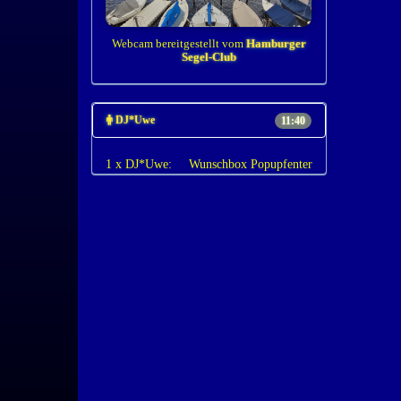
Webcam bereitgestellt vom
Hamburger
Segel-Club
DJ*Uwe
11:40
1 x DJ*Uwe:
Wunschbox Popupfenter