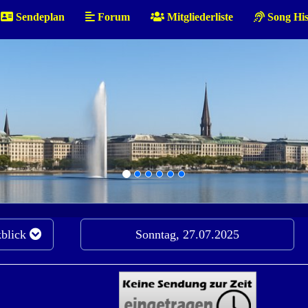
Sendeplan
Forum
Mitgliederliste
Song His
blick
Sonntag, 27.07.2025