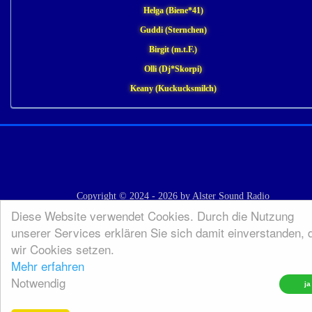
Helga (Biene*41)
Guddi (Sternchen)
Birgit (m.t.F.)
Olli (Dj*Skorpi)
Keany (Kuckucksmilch)
Copyright © 2024 - 2026 by Alster Sound Radio
Diese Website verwendet Cookies. Durch die Nutzung
unserer Services erklären Sie sich damit einverstanden, 
wir Cookies setzen.
Mehr erfahren
Notwendig