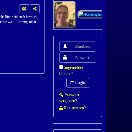
lt: Bitte seid euch bewusst,
 Stärke war … Jimmy, mein
angemeldet
bleiben?
Login
Passwort
vergessen?
Registrieren?