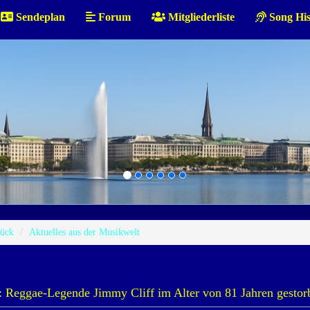
Sendeplan
Forum
Mitgliederliste
Song His
ück
Aktuelles aus der Musikwelt
Reggae-Legende Jimmy Cliff im Alter von 81 Jahren gestor