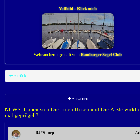
Vollbild – Klick mich
Webcam bereitgestellt vom
Hamburger Segel-Club
zurück
Antworten
NEWS: Haben sich Die Toten Hosen und Die Ärzte wirkli
mal geprügelt?
DJ*Skorpi
Ad