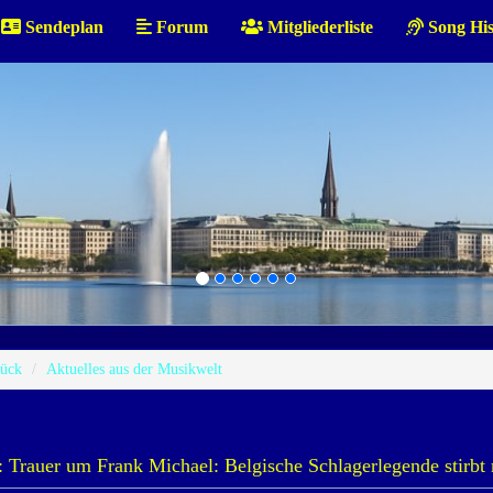
Sendeplan
Forum
Mitgliederliste
Song His
ück
Aktuelles aus der Musikwelt
Trauer um Frank Michael: Belgische Schlagerlegende stirbt 