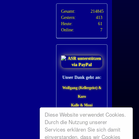
Gesamt:
214845
Gestern:
413
Heute:
61
Online:
7
Unser Dank geht an:
Wolfgang (Kellergeist) &
Karo
Kalle & Moni
Diese Website verwendet Cookies.
Irmchen (Tiffy 08)
Durch die Nutzung unserer
Helga (Biene*41)
Services erklären Sie sich damit
Guddi (Sternchen)
einverstanden, dass wir Cookies