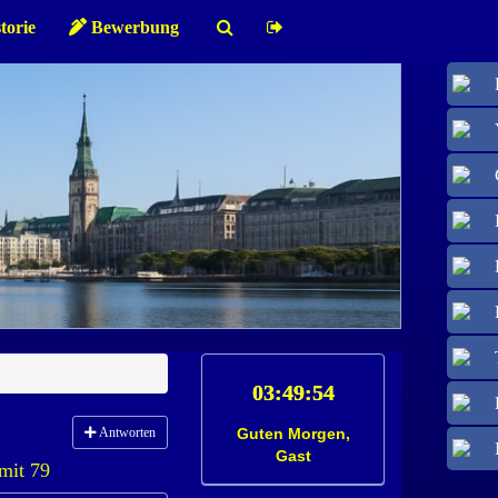
torie
Bewerbung
Antworten
Guten Morgen,
Gast
mit 79