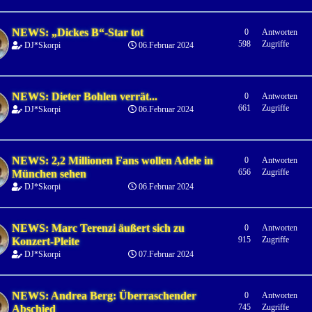
NEWS: „Dickes B“-Star tot
0
Antworten
598
Zugriffe
DJ*Skorpi
06.Februar 2024
NEWS: Dieter Bohlen verrät...
0
Antworten
661
Zugriffe
DJ*Skorpi
06.Februar 2024
NEWS: 2,2 Millionen Fans wollen Adele in
0
Antworten
656
Zugriffe
München sehen
DJ*Skorpi
06.Februar 2024
NEWS: Marc Terenzi äußert sich zu
0
Antworten
915
Zugriffe
Konzert-Pleite
DJ*Skorpi
07.Februar 2024
NEWS: Andrea Berg: Überraschender
0
Antworten
745
Zugriffe
Abschied