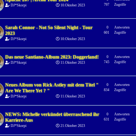
797
Zugriffe
DJ*Skorpi
10.Oktober 2023
Sarah Connor - Not So Silent Night - Tour
0
Antworten
601
Zugriffe
2023
DJ*Skorpi
10.Oktober 2023
Das neue Santiano-Album 2023: Doggerland!
0
Antworten
745
Zugriffe
DJ*Skorpi
11.Oktober 2023
Neues Album von Rick Astley mit dem Titel "
0
Antworten
834
Zugriffe
Are We There Yet ? "
DJ*Skorpi
11.Oktober 2023
NEWS: Michelle verkündet überraschend ihr
0
Antworten
631
Zugriffe
Karriere-Aus
DJ*Skorpi
21.Oktober 2023