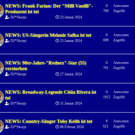
NEWS: Frank Farian: Der "Milli Vanilli"-
0
Antworten
769
Zugriffe
Produzent ist tot
DJ*Skorpi
23.Januar 2024
NEWS: US-Sängerin Melanie Safka ist tot
0
Antworten
699
Zugriffe
DJ*Skorpi
25.Januar 2024
NEWS: 90er-Jahre-"Rednex"-Star (55)
0
Antworten
761
Zugriffe
verstorben
DJ*Skorpi
27.Januar 2024
NEWS: Broadway-Legende Chita Rivera ist
0
Antworten
1912
Zugriffe
tot
DJ*Skorpi
31.Januar 2024
NEWS: Country-Sänger Toby Keith ist tot
0
Antworten
621
Zugriffe
DJ*Skorpi
06.Februar 2024