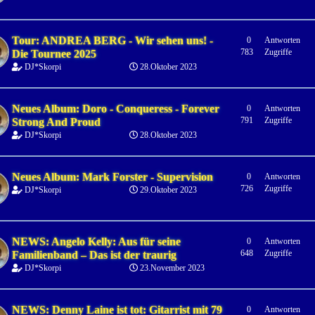
Tour: ANDREA BERG - Wir sehen uns! -
0
Antworten
783
Zugriffe
Die Tournee 2025
DJ*Skorpi
28.Oktober 2023
Neues Album: Doro - Conqueress - Forever
0
Antworten
791
Zugriffe
Strong And Proud
DJ*Skorpi
28.Oktober 2023
Neues Album: Mark Forster - Supervision
0
Antworten
726
Zugriffe
DJ*Skorpi
29.Oktober 2023
NEWS: Angelo Kelly: Aus für seine
0
Antworten
648
Zugriffe
Familienband – Das ist der traurig
DJ*Skorpi
23.November 2023
NEWS: Denny Laine ist tot: Gitarrist mit 79
0
Antworten