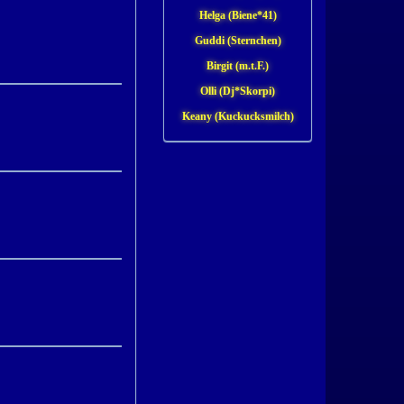
Helga (Biene*41)
Guddi (Sternchen)
Birgit (m.t.F.)
Olli (Dj*Skorpi)
Keany (Kuckucksmilch)