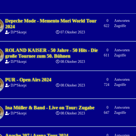
Depeche Mode - Memento Mori World Tour
0
Antworten
622
Zugriffe
2024
DJ*Skorpi
07.Oktober 2023
ROLAND KAISER - 50 Jahre - 50 Hits - Die
0
Antworten
611
Zugriffe
große Tournee zum 50. Bühnen
DJ*Skorpi
08.Oktober 2023
PUR - Open Airs 2024
0
Antworten
724
Zugriffe
DJ*Skorpi
08.Oktober 2023
Ina Müller & Band - Live on Tour: Zugabe
0
Antworten
647
Zugriffe
DJ*Skorpi
08.Oktober 2023
Apache 207 | Arena Tour 2024
0
Antworten