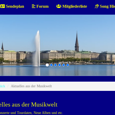
Sendeplan
Forum
Mitgliederliste
Song His
ück
Aktuelles aus der Musikwelt
lles aus der Musikwelt
nzerte und Tourdaten, Neue Alben und etc.