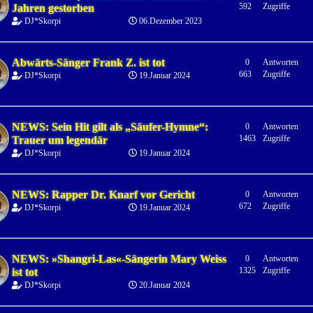
592
Zugriffe
Jahren gestorben
DJ*Skorpi
06.Dezember 2023
Abwärts-Sänger Frank Z. ist tot
0
Antworten
663
Zugriffe
DJ*Skorpi
19.Januar 2024
NEWS: Sein Hit gilt als „Säufer-Hymne“:
0
Antworten
1463
Zugriffe
Trauer um legendär
DJ*Skorpi
19.Januar 2024
NEWS: Rapper Dr. Knarf vor Gericht
0
Antworten
672
Zugriffe
DJ*Skorpi
19.Januar 2024
NEWS: »Shangri-Las«-Sängerin Mary Weiss
0
Antworten
1325
Zugriffe
ist tot
DJ*Skorpi
20.Januar 2024