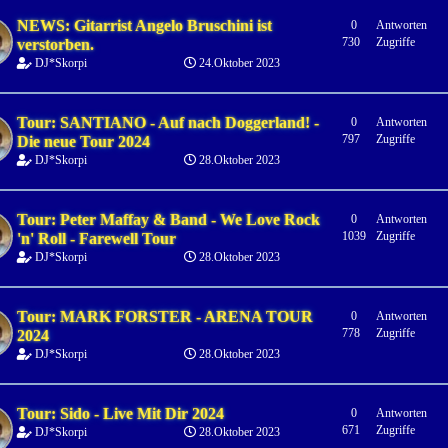
NEWS: Gitarrist Angelo Bruschini ist
0
Antworten
730
Zugriffe
verstorben.
DJ*Skorpi
24.Oktober 2023
Tour: SANTIANO - Auf nach Doggerland! -
0
Antworten
797
Zugriffe
Die neue Tour 2024
DJ*Skorpi
28.Oktober 2023
Tour: Peter Maffay & Band - We Love Rock
0
Antworten
1039
Zugriffe
'n' Roll - Farewell Tour
DJ*Skorpi
28.Oktober 2023
Tour: MARK FORSTER - ARENA TOUR
0
Antworten
778
Zugriffe
2024
DJ*Skorpi
28.Oktober 2023
Tour: Sido - Live Mit Dir 2024
0
Antworten
671
Zugriffe
DJ*Skorpi
28.Oktober 2023