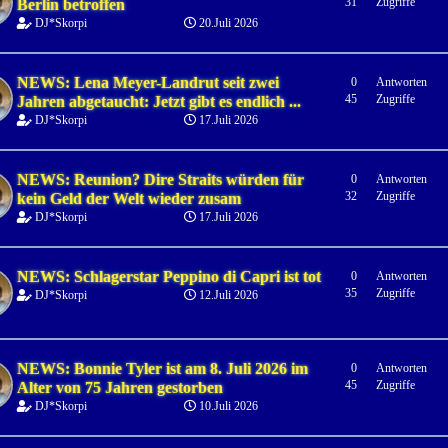
31
Zugriffe
Berlin betroffen
DJ*Skorpi
20.Juli 2026
NEWS: Lena Meyer-Landrut seit zwei
0
Antworten
45
Zugriffe
Jahren abgetaucht: Jetzt gibt es endlich ...
DJ*Skorpi
17.Juli 2026
NEWS: Reunion? Dire Straits würden für
0
Antworten
32
Zugriffe
kein Geld der Welt wieder zusam
DJ*Skorpi
17.Juli 2026
NEWS: Schlagerstar Peppino di Capri ist tot
0
Antworten
35
Zugriffe
DJ*Skorpi
12.Juli 2026
NEWS: Bonnie Tyler ist am 8. Juli 2026 im
0
Antworten
45
Zugriffe
Alter von 75 Jahren gestorben
DJ*Skorpi
10.Juli 2026