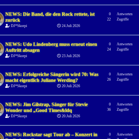
NEWS: Die Band, die den Rock rettete, ist
0
Antworten
22
Zugriffe
zurück
DJ*Skorpi
24.Juli 2026
NEWS: Udo Lindenberg muss erneut einen
0
Antworten
24
Zugriffe
Auftritt absagen
DJ*Skorpi
23.Juli 2026
NEWS: Erfolgreiche Sängerin wird 70: Was
0
Antworten
26
Zugriffe
macht eigentlich Juliane Werding?
DJ*Skorpi
20.Juli 2026
NEWS: Jim Gilstrap, Sänger für Stevie
0
Antworten
36
Zugriffe
Wonder und „Good Times&ldq
DJ*Skorpi
20.Juli 2026
NEWS: Rockstar sagt Tour ab – Konzert in
0
Antworten