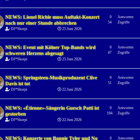
NEWS: Lionel Richie muss Auftakt-Konzert
0
Antworten
54
Zugriffe
nach nur einer Stunde abbrechen
DJ*Skorpi
25.Juni 2026
NEWS: Event mit Kölner Top-Bands wird
0
Antworten
47
Zugriffe
schweren Herzens abgesagt
DJ*Skorpi
25.Juni 2026
NEWS: Springsteen-Musikproduzent Clive
0
Antworten
51
Zugriffe
Davis ist tot
DJ*Skorpi
22.Juni 2026
NEWS: «Étienne»-Sängerin Guesch Patti ist
0
Antworten
194
Zugriffe
gestorben
DJ*Skorpi
22.Juni 2026
NEWS: Konzerte von Bonnie Tyler und No
0
Antworten