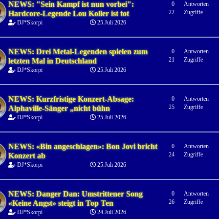
NEWS: "Sein Kampf ist nun vorbei":
0
Antworten
22
Zugriffe
Hardcore-Legende Lou Koller ist tot
DJ*Skorpi
25.Juli 2026
NEWS: Drei Metal-Legenden spielen zum
0
Antworten
21
Zugriffe
letzten Mal in Deutschland
DJ*Skorpi
25.Juli 2026
NEWS: Kurzfristige Konzert-Absage:
0
Antworten
25
Zugriffe
Alphaville-Sänger „nicht bühn
DJ*Skorpi
25.Juli 2026
NEWS: «Bin angeschlagen»: Bon Jovi bricht
0
Antworten
24
Zugriffe
Konzert ab
DJ*Skorpi
25.Juli 2026
NEWS: Danger Dan: Umstrittener Song
0
Antworten
26
Zugriffe
«Keine Angst» steigt in Top Ten
DJ*Skorpi
24.Juli 2026