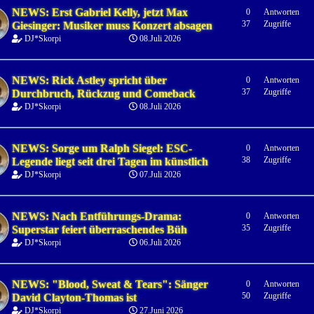
NEWS: Erst Gabriel Kelly, jetzt Max
0
Antworten
37
Zugriffe
Giesinger: Musiker muss Konzert absagen
DJ*Skorpi
08.Juli 2026
NEWS: Rick Astley spricht über
0
Antworten
37
Zugriffe
Durchbruch, Rückzug und Comeback
DJ*Skorpi
08.Juli 2026
NEWS: Sorge um Ralph Siegel: ESC-
0
Antworten
38
Zugriffe
Legende liegt seit drei Tagen im künstlich
DJ*Skorpi
07.Juli 2026
NEWS: Nach Entführungs-Drama:
0
Antworten
35
Zugriffe
Superstar feiert überraschendes Büh
DJ*Skorpi
06.Juli 2026
NEWS: "Blood, Sweat & Tears": Sänger
0
Antworten
50
Zugriffe
David Clayton-Thomas ist
DJ*Skorpi
27.Juni 2026