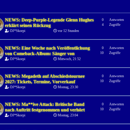
NEWS: Deep-Purple-Legende Glenn Hughes
0
Antworten
4
Zugriffe
erklärt seinen Rückzug
DJ*Skorpi
vor 12 Stunden
NEWS: Eine Woche nach Veröffentlichung
0
Antworten
10
Zugriffe
von Comeback-Album: Sänger von
DJ*Skorpi
Mittwoch, 21:52
NEWS: Megadeth auf Abschiedstournee
0
Antworten
10
Zugriffe
2027: Tickets, Termine, Vorverkauf
DJ*Skorpi
Montag, 23:30
NEWS: Ma**ive Attack: Britische Band
0
Antworten
10
Zugriffe
nach Auftritt festgenommen und verhört
DJ*Skorpi
Montag, 23:04