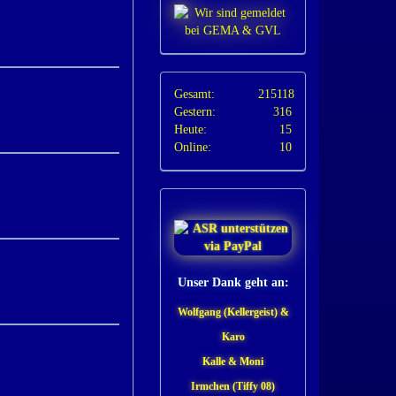
Gesamt:
215118
Gestern:
316
Heute:
15
Online:
10
Unser Dank geht an:
Wolfgang (Kellergeist) &
Karo
Kalle & Moni
Irmchen (Tiffy 08)