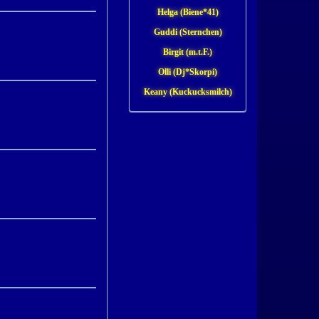
Helga (Biene*41)
Guddi (Sternchen)
Birgit (m.t.F.)
Olli (Dj*Skorpi)
Keany (Kuckucksmilch)