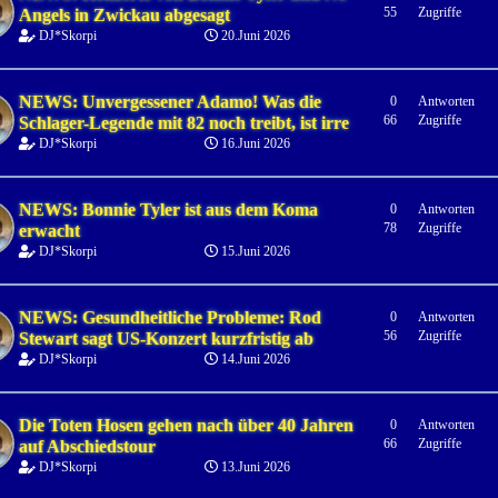
55
Zugriffe
Angels in Zwickau abgesagt
DJ*Skorpi
20.Juni 2026
NEWS: Unvergessener Adamo! Was die
0
Antworten
66
Zugriffe
Schlager-Legende mit 82 noch treibt, ist irre
DJ*Skorpi
16.Juni 2026
NEWS: Bonnie Tyler ist aus dem Koma
0
Antworten
78
Zugriffe
erwacht
DJ*Skorpi
15.Juni 2026
NEWS: Gesundheitliche Probleme: Rod
0
Antworten
56
Zugriffe
Stewart sagt US-Konzert kurzfristig ab
DJ*Skorpi
14.Juni 2026
Die Toten Hosen gehen nach über 40 Jahren
0
Antworten
66
Zugriffe
auf Abschiedstour
DJ*Skorpi
13.Juni 2026