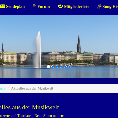
Sendeplan
Forum
Mitgliederliste
Song His
ück
Aktuelles aus der Musikwelt
lles aus der Musikwelt
nzerte und Tourdaten, Neue Alben und etc.