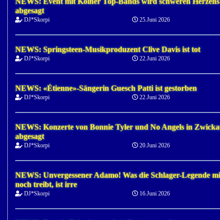
NEWS: Event mit Kölner Top-Bands wird schweren Herzens
abgesagt
DJ*Skorpi
25.Juni 2026
NEWS: Springsteen-Musikproduzent Clive Davis ist tot
DJ*Skorpi
22.Juni 2026
NEWS: «Étienne»-Sängerin Guesch Patti ist gestorben
DJ*Skorpi
22.Juni 2026
NEWS: Konzerte von Bonnie Tyler und No Angels in Zwick
abgesagt
DJ*Skorpi
20.Juni 2026
NEWS: Unvergessener Adamo! Was die Schlager-Legende mi
noch treibt, ist irre
DJ*Skorpi
16.Juni 2026