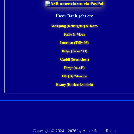
Unser Dank geht an:
Wolfgang (Kellergeist) & Karo
Kalle & Moni
Irmchen (Tiffy 08)
Helga (Biene*41)
Guddi (Sternchen)
Birgit (m.t.F.)
Olli (Dj*Skorpi)
Keany (Kuckucksmilch)
Copyright © 2024 - 2026 by Alster Sound Radio