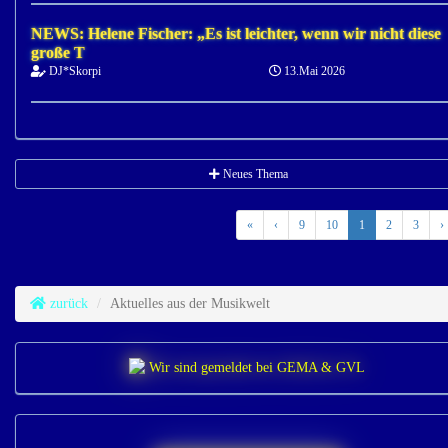
NEWS: Helene Fischer: „Es ist leichter, wenn wir nicht diese
große T
DJ*Skorpi
13.Mai 2026
Neues Thema
«
‹
9
10
1
2
3
›
zurück
Aktuelles aus der Musikwelt