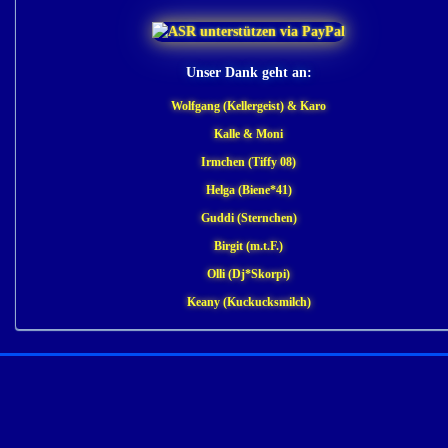
Unser Dank geht an:
Wolfgang (Kellergeist) & Karo
Kalle & Moni
Irmchen (Tiffy 08)
Helga (Biene*41)
Guddi (Sternchen)
Birgit (m.t.F.)
Olli (Dj*Skorpi)
Keany (Kuckucksmilch)