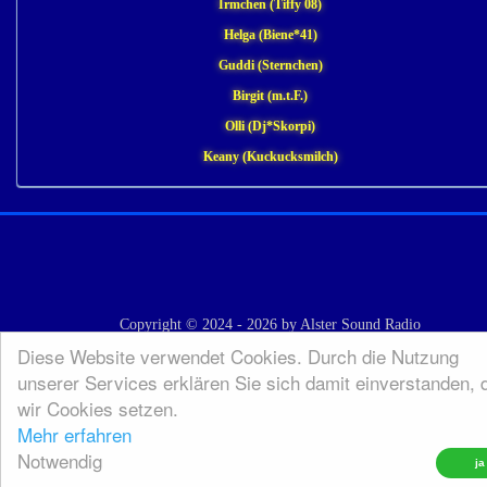
Irmchen (Tiffy 08)
Helga (Biene*41)
Guddi (Sternchen)
Birgit (m.t.F.)
Olli (Dj*Skorpi)
Keany (Kuckucksmilch)
Copyright © 2024 - 2026 by Alster Sound Radio
Diese Website verwendet Cookies. Durch die Nutzung
unserer Services erklären Sie sich damit einverstanden, 
wir Cookies setzen.
Mehr erfahren
Notwendig