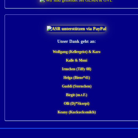
Unser Dank geht an:
Wolfgang (Kellergeist) & Karo
Kalle & Moni
Irmchen (Tiffy 08)
Helga (Biene*41)
Guddi (Sternchen)
Birgit (m.t.F.)
Olli (Dj*Skorpi)
Keany (Kuckucksmilch)