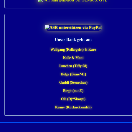
Unser Dank geht an:
Wolfgang (Kellergeist) & Karo
Kalle & Moni
Irmchen (Tiffy 08)
Helga (Biene*41)
Guddi (Sternchen)
Birgit (m.t.F.)
Olli (Dj*Skorpi)
Keany (Kuckucksmilch)