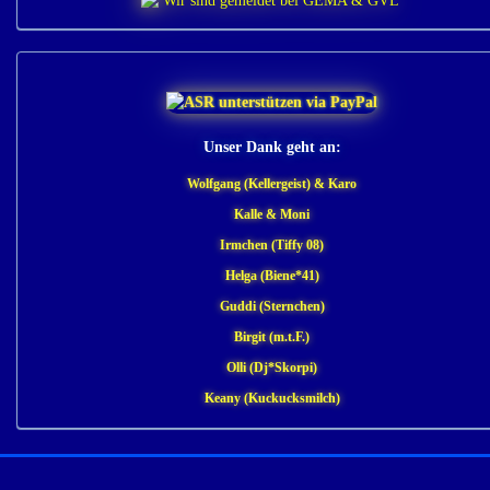
Unser Dank geht an:
Wolfgang (Kellergeist) & Karo
Kalle & Moni
Irmchen (Tiffy 08)
Helga (Biene*41)
Guddi (Sternchen)
Birgit (m.t.F.)
Olli (Dj*Skorpi)
Keany (Kuckucksmilch)