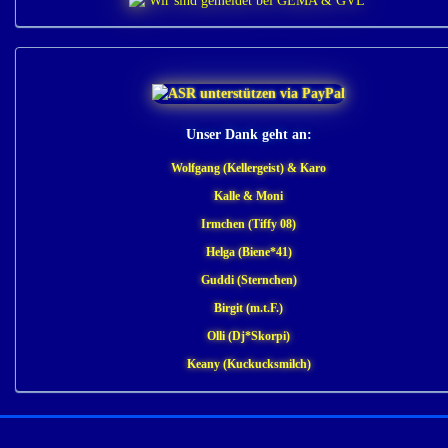
Unser Dank geht an:
Wolfgang (Kellergeist) & Karo
Kalle & Moni
Irmchen (Tiffy 08)
Helga (Biene*41)
Guddi (Sternchen)
Birgit (m.t.F.)
Olli (Dj*Skorpi)
Keany (Kuckucksmilch)