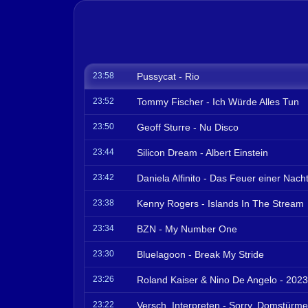
23:58
Pussycat - Rio
23:52
Tommy Fischer - Ich Würde Alles Tun
23:50
Geoff Sturre - Nu Disco
23:44
Silicon Dream - Albert Einstein
23:42
Daniela Alfinito - Das Feuer einer Nach
23:38
Kenny Rogers - Islands In The Stream
23:34
BZN - My Number One
23:30
Bluelagoon - Break My Stride
23:26
Roland Kaiser & Nino De Angelo - 2023
23:22
Versch. Interpreten - Sorry, Domstürme