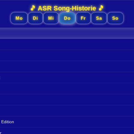
🎵 ASR Song-Historie 🎵
Mo
Di
Mi
Do
Fr
Sa
So
t
 Edition
r