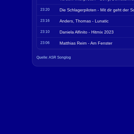
23:20
Die Schlagerpiloten - Mit dir geht der 
23:16
Anders, Thomas - Lunatic
23:10
Daniela Alfinito - Hitmix 2023
23:06
Matthias Reim - Am Fenster
23:04
ASR - Im Abendrot
Quelle: ASR Songlog
23:00
Spiderman - Peter Griffin 1979
22:56
Uwe - zwei Herzen two hearts
22:54
Hot Banditoz - Get Down On The Floor
22:50
ASR - Amore Vero ASR Version
22:48
Laid Back - High society girl
22:42
Chris De Burgh - Lady In Red
22:40
Hermes House Band - Those Were the 